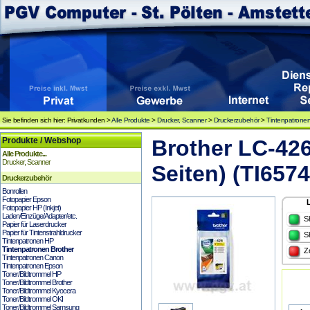
Sie befinden sich hier: Privatkunden >
Alle Produkte
>
Drucker, Scanner
>
Druckerzubehör
>
Tintenpatronen
Produkte / Webshop
Brother LC-426
Alle Produkte...
Drucker, Scanner
Seiten) (TI6574
Druckerzubehör
Bonrollen
Fotopapier Epson
Fotopapier HP (Inkjet)
Laden/Einzüge/Adapter/etc.
S
Papier für Laserdrucker
Papier für Tintenstrahldrucker
S
Tintenpatronen HP
Tintenpatronen Brother
Z
Tintenpatronen Canon
Tintenpatronen Epson
Toner/Bildtrommel HP
Toner/Bildtrommel Brother
Toner/Bildtrommel Kyocera
Toner/Bildtrommel OKI
Toner/Bildtrommel Samsung