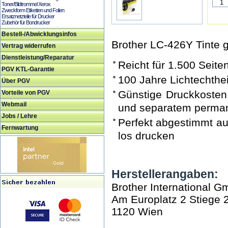
Toner/Bildtrommel Xerox
Zweckform Etiketten und Folien
Ersatznetzteile für Drucker
Zubehör für Bondrucker
Bestell-/Abwicklungsinfos
Brother LC-426Y Tinte 
Vertrag widerrufen
Dienstleistung/Reparatur
Reicht für 1.500 Seit
PGV KTL-Garantie
100 Jahre Lichtechthei
Über PGV
Günstige Druckkosten 
Vorteile von PGV
Webmail
und separatem perman
Jobs / Lehre
Perfekt abgestimmt au
Fernwartung
los drucken
Herstellerangaben:
Brother International 
Am Europlatz 2 Stiege 
1120 Wien