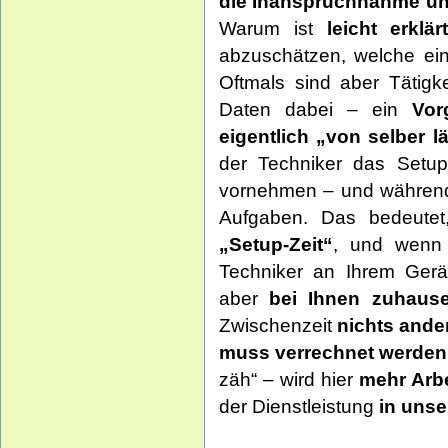
die Inanspruchnahme un
Warum ist
leicht erklär
abzuschätzen, welche ein
Oftmals sind aber Tätigk
Daten dabei – ein
Vor
eigentlich „von selber lä
der Techniker das Setup 
vornehmen – und während 
Aufgaben. Das bedeute
„Setup-Zeit“
, und wenn d
Techniker an Ihrem Gerät
aber
bei Ihnen zuhaus
Zwischenzeit
nichts and
muss verrechnet werden
zäh“ – wird hier
mehr Arbe
der Dienstleistung
in uns