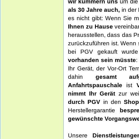
wir kümmern uns
um die
als 30 Jahre auch,
in der
es nicht gibt: Wenn Sie 
Ihnen zu Hause
vereinbar
herausstellen, dass das P
zurückzuführen ist. Wenn 
bei PGV gekauft wurde
vorhanden sein müsste
:
Ihr Gerät, der Vor-Ort T
dahin
gesamt aufg
Anfahrtspauschale
ist
nimmt Ihr Gerät
zur we
durch PGV
in den
Shop
Herstellergarantie
bespr
gewünschte Vorgangswe
Unsere
Dienstleistung