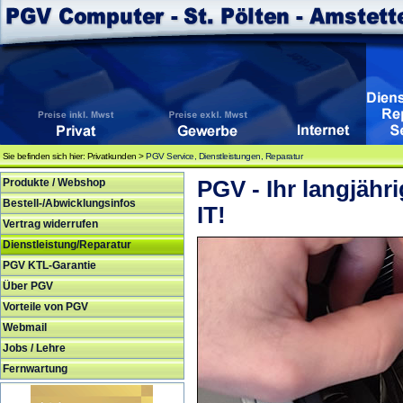
Sie befinden sich hier: Privatkunden >
PGV Service, Dienstleistungen, Reparatur
Produkte / Webshop
PGV - Ihr langjähr
Bestell-/Abwicklungsinfos
IT!
Vertrag widerrufen
Dienstleistung/Reparatur
PGV KTL-Garantie
Über PGV
Vorteile von PGV
Webmail
Jobs / Lehre
Fernwartung