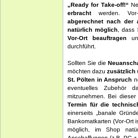
„Ready for Take-off!“
Neu
erbracht
werden. Vo
abgerechnet nach der 
natürlich möglich
, dass
Vor-Ort beauftragen
und
durchführt.
Sollten Sie die
Neuanscha
möchten dazu
zusätzlich
St. Pölten in Anspruch
n
eventuelles Zubehör 
mitzunehmen. Bei diese
Termin für die technisc
einerseits „banale Gründ
Bankomatkarten (Vor-Ort i
möglich, im Shop natür
Anschaffungen (z.B. PC +