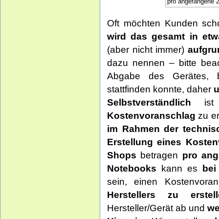
pro angefangene 
Oft möchten Kunden sch
wird das gesamt in et
(aber nicht immer)
aufgru
dazu nennen – bitte bea
Abgabe des Gerätes, be
stattfinden konnte, daher
u
Selbstverständlich
ist 
Kostenvoranschlag
zu er
im Rahmen der technis
Erstellung eines Koste
Shops
betragen
pro ang
Notebooks
kann es
bei
sein, einen Kostenvora
Herstellers zu erstell
Hersteller/Gerät ab und
we