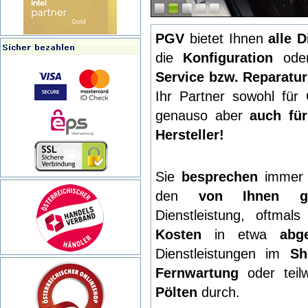
PGV
bietet Ihnen
alle D
die
Konfiguration
od
Service bzw. Reparatu
Ihr Partner sowohl für 
genauso aber
auch fü
Hersteller!
Sie
besprechen
imme
den
von Ihnen ge
Dienstleistung, oftma
Kosten
in etwa
abg
Dienstleistungen im
Sh
Fernwartung
oder teil
Pölten
durch.