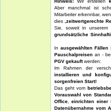
Hinweis:
Wir erstellen
Aber manchmal ist sch
Mitarbeiter erkennbar, we
dies „
zeitwertgerechte R
Sie, soweit in unsere
grundsätzliche Sinnhaft
In
ausgewählten Fällen
b
Pauschalpreisen
an - be
PGV gekauft
werden:
Im Rahmen der versc
installieren und konfig
sorgenfreien Start!
Das geht vom
betriebsbe
Vorauswahl von Stand
Office
,
einrichten einer
Datenübernahme vom Al