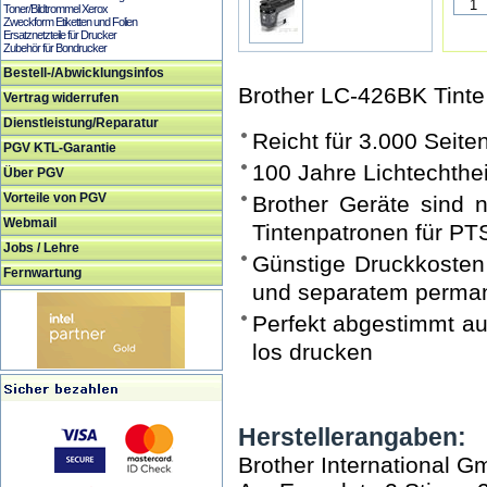
Toner/Bildtrommel Xerox
Zweckform Etiketten und Folien
Ersatznetzteile für Drucker
Zubehör für Bondrucker
Bestell-/Abwicklungsinfos
Brother LC-426BK Tinte
Vertrag widerrufen
Dienstleistung/Reparatur
Reicht für 3.000 Seit
PGV KTL-Garantie
100 Jahre Lichtechthei
Über PGV
Vorteile von PGV
Brother Geräte sind n
Webmail
Tintenpatronen für PTS
Jobs / Lehre
Günstige Druckkosten 
Fernwartung
und separatem perman
Perfekt abgestimmt au
los drucken
Herstellerangaben:
Brother International 