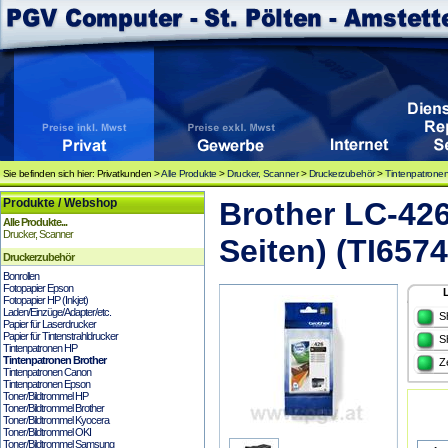
Sie befinden sich hier: Privatkunden >
Alle Produkte
>
Drucker, Scanner
>
Druckerzubehör
>
Tintenpatronen
Produkte / Webshop
Brother LC-426
Alle Produkte...
Drucker, Scanner
Seiten) (TI6574
Druckerzubehör
Bonrollen
Fotopapier Epson
Fotopapier HP (Inkjet)
Laden/Einzüge/Adapter/etc.
S
Papier für Laserdrucker
Papier für Tintenstrahldrucker
S
Tintenpatronen HP
Tintenpatronen Brother
Z
Tintenpatronen Canon
Tintenpatronen Epson
Toner/Bildtrommel HP
Toner/Bildtrommel Brother
Toner/Bildtrommel Kyocera
Toner/Bildtrommel OKI
Toner/Bildtrommel Samsung