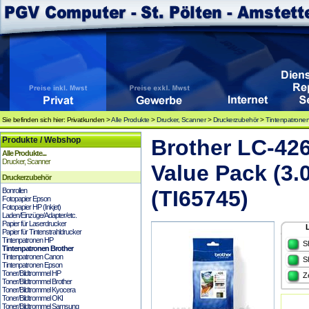
Sie befinden sich hier: Privatkunden >
Alle Produkte
>
Drucker, Scanner
>
Druckerzubehör
>
Tintenpatronen
Produkte / Webshop
Brother LC-42
Alle Produkte...
Drucker, Scanner
Value Pack (3.0
Druckerzubehör
Bonrollen
(TI65745)
Fotopapier Epson
Fotopapier HP (Inkjet)
Laden/Einzüge/Adapter/etc.
Papier für Laserdrucker
Papier für Tintenstrahldrucker
Tintenpatronen HP
S
Tintenpatronen Brother
Tintenpatronen Canon
S
Tintenpatronen Epson
Toner/Bildtrommel HP
Z
Toner/Bildtrommel Brother
Toner/Bildtrommel Kyocera
Toner/Bildtrommel OKI
Toner/Bildtrommel Samsung