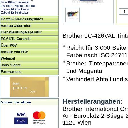
Toner/Bildtrommel Xerox
Zweckform Etiketten und Folien
Ersatznetzteile für Drucker
Zubehör für Bondrucker
Bestell-/Abwicklungsinfos
Vertrag widerrufen
Dienstleistung/Reparatur
Brother LC-426VAL Tint
PGV KTL-Garantie
Über PGV
Reicht für 3.000 Seit
Vorteile von PGV
Farbe nach ISO 24711
Webmail
Brother Tintenpatron
Jobs / Lehre
und Magenta
Fernwartung
Verhindert Abfall und 
Herstellerangaben:
Brother International 
Am Europlatz 2 Stiege 
1120 Wien