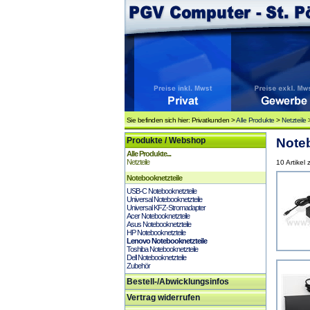
Sie befinden sich hier: Privatkunden >
Alle Produkte
>
Netzteile
Produkte / Webshop
Noteb
Alle Produkte...
Netzteile
10 Artikel
Notebooknetzteile
USB-C Notebooknetzteile
Universal Notebooknetzteile
Universal KFZ-Stromadapter
Acer Notebooknetzteile
Asus Notebooknetzteile
HP Notebooknetzteile
Lenovo Notebooknetzteile
Toshiba Notebooknetzteile
Dell Notebooknetzteile
Zubehör
Bestell-/Abwicklungsinfos
Vertrag widerrufen