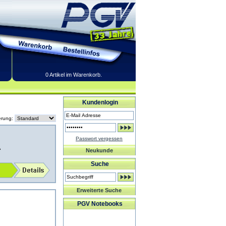
0 Artikel im Warenkorb.
Kundenlogin
erung:
Passwort vergessen
A
Neukunde
Suche
Erweiterte Suche
PGV Notebooks