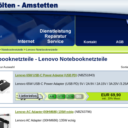
Kontakt
AGB
>
Notebooknetzteile
>
Lenovo Notebooknetzteile
ooknetzteile - Lenovo Notebooknetzteile
 zur Auswahl
Sorti
Lenovo 65W USB-C Power Adapter (USB PD)
(NBZ51843)
Lenovo 65W USB-C Power Adapter (USB PD) 5V / 2A 9V / 2A 15V / 3A 20V /3.25
EUR 69,90
inkl. 20% Mwst
Lenovo AC Adapter (00HM686) 135W eckig
(NBZ63796)
Lenovo AC Adapter (00HM686) 135W eckig