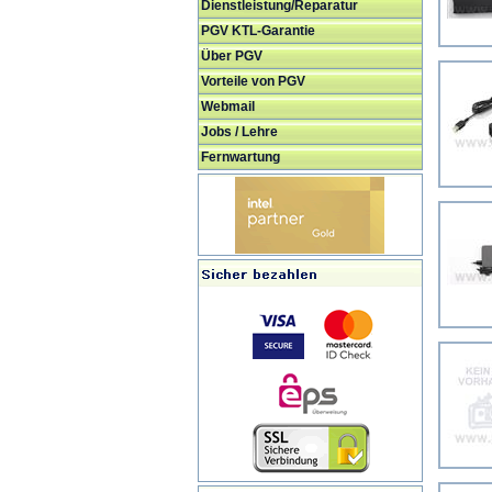
Dienstleistung/Reparatur
PGV KTL-Garantie
Über PGV
Vorteile von PGV
Webmail
Jobs / Lehre
Fernwartung