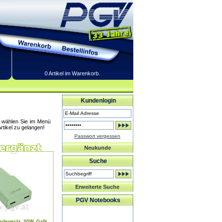
0 Artikel im Warenkorb.
Kundenlogin
te wählen Sie im Menü
rtikel zu gelangen!
Passwort vergessen
Neukunde
Suche
Erweiterte Suche
PGV Notebooks
adegerät, 30W, GaN,