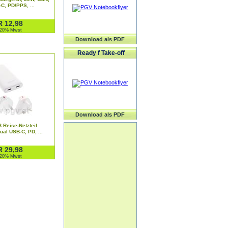
C, PD/PPS, ...
 12,98
. 20% Mwst
Download als PDF
Ready f Take-off
Download als PDF
 Reise-Netzteil
ual USB-C, PD, ...
 29,98
. 20% Mwst