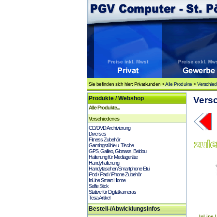
Sie befinden sich hier: Privatkunden >
Alle Produkte
>
Verschie
Produkte / Webshop
Vers
Alle Produkte...
Verschiedenes
CD/DVD Archivierung
Diverses
Fitness Zubehör
Gamingstühle u. Tische
GPS, Galileo, Glonass, Beidou
Halterung für Mediageräte
Handyhalterung
Handytaschen/Smartphone Etui
iPod / iPad / iPhone Zubehör
InLine Smart Home
Selfie Stick
Stative für Digitalkameras
Tesa Artikel
Bestell-/Abwicklungsinfos
InLine 