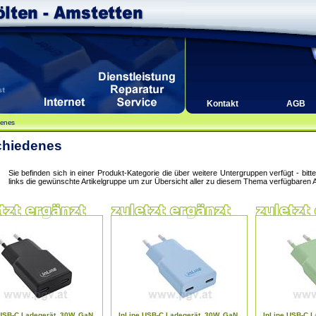
Kontakt
AGB
denes
chiedenes
Sie befinden sich in einer Produkt-Kategorie die über weitere Untergruppen verfügt - bit
links die gewünschte Artikelgruppe um zur Übersicht aller zu diesem Thema verfügbaren A
USB-C Ladegerät, 30W, GaN,
InLine USB-C Ladegerät, 30W, GaN,
InLine USB-C L