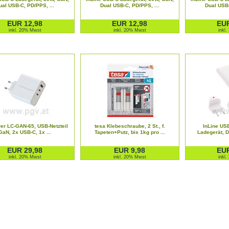
ual USB-C, PD/PPS, ...
Dual USB-C, PD/PPS, ...
Dual USB-
EUR 12,98
EUR 12,98
EUR
inkl. 20% Mwst
inkl. 20% Mwst
inkl
er LC-GAN-65, USB-Netzteil
tesa Klebeschraube, 2 St., f.
InLine USB
GaN, 2x USB-C, 1x ...
Tapeten+Putz, bis 1kg pro ...
Ladegerät, D
EUR 29,98
EUR 9,98
EUR
inkl. 20% Mwst
inkl. 20% Mwst
inkl