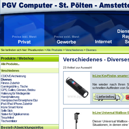
Sie befinden sich hier: Privatkunden >
Alle Produkte
>
Verschiedenes
>
Diverses
Produkte / Webshop
Verschiedenes - Diverse
Alle Produkte...
23 Artikel zur Auswahl
Verschiedenes
InLine KeyFinder, smarter
CD/DVD Archivierung
Diverses
Fitness Zubehör
Nie wieder nach Ihren S
Gamingstühle u. Tische
schnellen Auffinden von S
GPS, Galileo, Glonass, Beidou
Halterung für Mediageräte
Handyhalterung
Handytaschen/Smartphone Etui
iPod / iPad / iPhone Zubehör
InLine Smart Home
Selfie Stick
InLine Universal Wallbox-
Stative für Digitalkameras
Tesa Artikel
Tischventilator
Dieser Universal Wallbox-
Situationen, in denen ein
Bestell-/Abwicklungsinfos