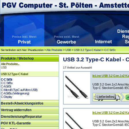
Sie befinden sich hier: Privatkunden >
Alle Produkte
>
USB
>
USB 3.2 Type-C Kabel
>
C-C St/St
Produkte / Webshop
USB 3.2 Type-C Kabel - C
Alle Produkte...
USB
17 Artikel zur Auswahl
USB 3.2 Type-C Kabel
InLine USB 3.2 Gen.1x2 Ka
C-C St/St
C-C St/Bu
USB 3.2 Gen.1x2 Anschlu
C-A St/St
Typ-C SteckerGemäß IEC 
C-MicroB (TypC auf Micro USB)
C-A St/Bu (Verlängerung)
C-Display
Bestell-/Abwicklungsinfos
Vertrag widerrufen
InLine USB 3.2 Gen.2x2 Ka
Dienstleistung/Reparatur
USB 3.2 Gen.2x2 Anschl
PGV KTL-Garantie
Typ-C SteckerGemäß IEC 