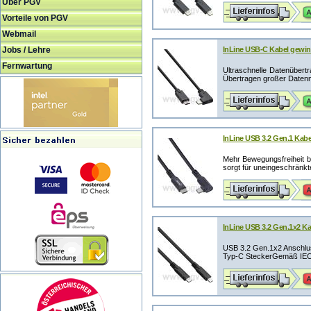
Über PGV
Vorteile von PGV
Webmail
Jobs / Lehre
InLine USB-C Kabel gewink
Fernwartung
Ultraschnelle Datenübertr
Übertragen großer Datenm
InLine USB 3.2 Gen.1 Kabe
Mehr Bewegungsfreiheit b
sorgt für uneingeschränkte
InLine USB 3.2 Gen.1x2 Ka
USB 3.2 Gen.1x2 Anschlu
Typ-C SteckerGemäß IEC 