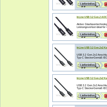
InLine USB 3.2 Gen.2 AOC 
Aktive Glasfasertechnolo
Leistungsverlust ideal für 
InLine USB 3.2 Gen.2x2 Ka
USB 3.2 Gen.2x2 Anschl
Typ-C SteckerGemäß IEC 
InLine USB 3.2 Gen.2x2 Ka
USB 3.2 Gen.2x2 Anschl
Typ-C SteckerGemäß IEC 