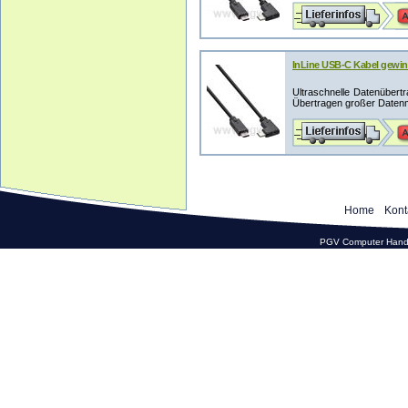
InLine USB-C Kabel gewink
Ultraschnelle Datenübertr
Übertragen großer Datenm
Home
Kont
PGV Computer Hande