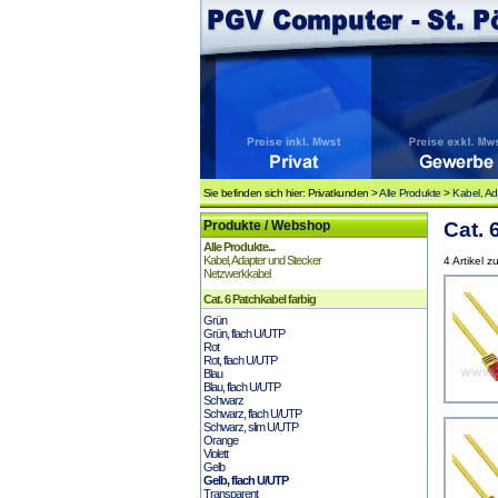
Sie befinden sich hier: Privatkunden >
Alle Produkte
>
Kabel, Ad
Produkte / Webshop
Cat. 
Alle Produkte...
Kabel, Adapter und Stecker
4 Artikel z
Netzwerkkabel
Cat. 6 Patchkabel farbig
Grün
Grün, flach U/UTP
Rot
Rot, flach U/UTP
Blau
Blau, flach U/UTP
Schwarz
Schwarz, flach U/UTP
Schwarz, slim U/UTP
Orange
Violett
Gelb
Gelb, flach U/UTP
Transparent