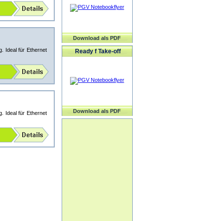
Download als PDF
 Ideal für Ethernet
Ready f Take-off
Download als PDF
 Ideal für Ethernet