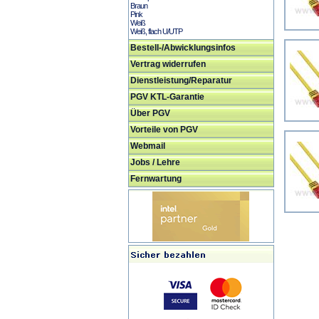
Braun
Pink
Weiß
Weiß, flach U/UTP
Bestell-/Abwicklungsinfos
Vertrag widerrufen
Dienstleistung/Reparatur
PGV KTL-Garantie
Über PGV
Vorteile von PGV
Webmail
Jobs / Lehre
Fernwartung