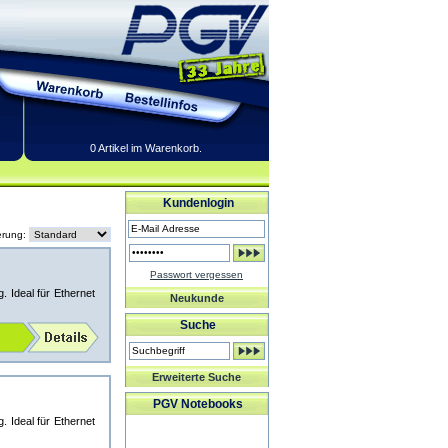
0 Artikel im Warenkorb.
Kundenlogin
erung:
Passwort vergessen
 Ideal für Ethernet
Neukunde
Suche
Erweiterte Suche
PGV Notebooks
 Ideal für Ethernet