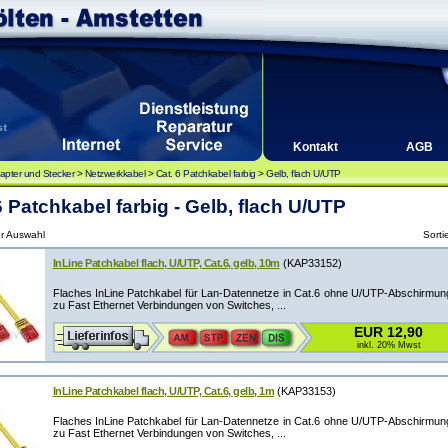
Kontakt
AGB
apter und Stecker
>
Netzwerkkabel
>
Cat. 6 Patchkabel farbig
>
Gelb, flach U/UTP
6 Patchkabel farbig - Gelb, flach U/UTP
ur Auswahl
Sorti
InLine Patchkabel flach, U/UTP, Cat.6, gelb, 10m
(KAP33152)
Flaches InLine Patchkabel für Lan-Datennetze in Cat.6 ohne U/UTP-Abschirmung.
zu Fast Ethernet Verbindungen von Switches, ...
EUR 12,90
inkl. 20% Mwst
InLine Patchkabel flach, U/UTP, Cat.6, gelb, 1m
(KAP33153)
Flaches InLine Patchkabel für Lan-Datennetze in Cat.6 ohne U/UTP-Abschirmung.
zu Fast Ethernet Verbindungen von Switches, ...