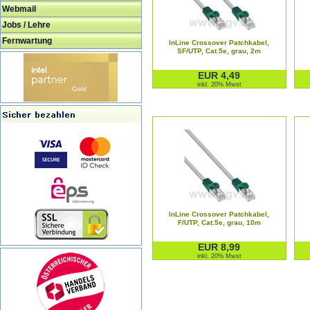
Webmail
Jobs / Lehre
Fernwartung
InLine Crossover Patchkabel,
SF/UTP, Cat.5e, grau, 2m
EUR 4,49
inkl. 20% Mwst
InLine Crossover Patchkabel,
F/UTP, Cat.5e, grau, 10m
EUR 8,99
inkl. 20% Mwst