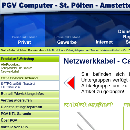
Sie befinden sich hier: Privatkunden >
Alle Produkte
>
Kabel, Adapter und Stecker
>
Netzwerkkabel
>
Cat. 
Produkte / Webshop
Netzwerkkabel - C
Alle Produkte...
Kabel, Adapter und Stecker
Netzwerkkabel
Sie befinden sich i
Cat. 5e Crossover Patchkabel
Untergruppen verfügt 
S-FTP Grau Grün (Standard)
Artikelgruppe um zu
FTP Grau Grün
Artikel zu gelangen!
Bestell-/Abwicklungsinfos
Vertrag widerrufen
Dienstleistung/Reparatur
PGV KTL-Garantie
Über PGV
Vorteile von PGV