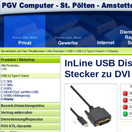
Sie befinden sich hier: Privatkunden >
Alle Produkte
>
USB
>
USB 3.2 Type-C Kabel
>
C-Display
Produkte / Webshop
InLine USB Di
Alle Produkte...
USB
Stecker zu DVI
USB 3.2 Type-C Kabel
C-C St/St
C-C St/Bu
C-A St/St
C-MicroB (TypC auf Micro USB)
S
C-A St/Bu (Verlängerung)
C-Display
S
Bestell-/Abwicklungsinfos
Z
Vertrag widerrufen
D
Dienstleistung/Reparatur
PGV KTL-Garantie