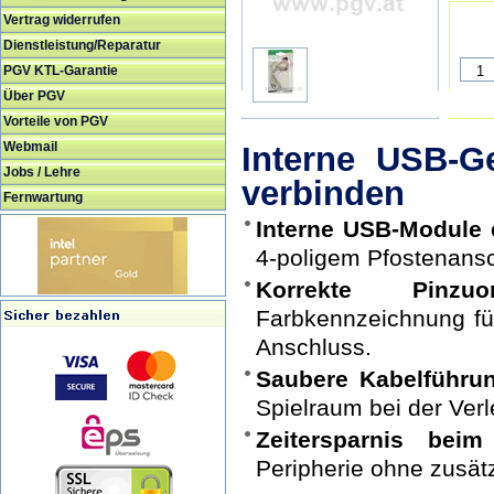
Vertrag widerrufen
Dienstleistung/Reparatur
PGV KTL-Garantie
Über PGV
Vorteile von PGV
Webmail
Interne USB-G
Jobs / Lehre
verbinden
Fernwartung
Interne USB-Module 
4-poligem Pfostenansc
Korrekte Pinz
Farbkennzeichnung fü
Anschluss.
Saubere Kabelführu
Spielraum bei der Ver
Zeitersparnis beim
Peripherie ohne zusät