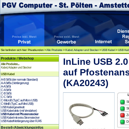
Sie befinden sich hier: Privatkunden >
Alle Produkte
>
Kabel, Adapter und Stecker
>
USB Kabel
>
USB Kabe
Produkte / Webshop
InLine USB 2.0
Alle Produkte...
Kabel, Adapter und Stecker
auf Pfostenan
USB Kabel
A-B St/St (der normale Standard)
(KA20243)
A-A St/Bu (Verlängerung)
A-A St/St
C-A St/St
C-B St/St
C-C St/St
C-MicroB (TypC auf Micro USB)
S
C-MiniB (TypC auf Mini USB)
USB Kabel gewinkelt
S
USB Kabel aktiv (mit Verstärker)
USB Kabel mit Pfostenstecker
Z
USB Kabel mit extra Stromstecker
USB Kabel/Verlängerung über RJ45
D
Bestell-/Abwicklungsinfos