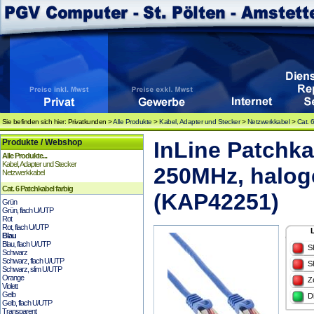
Sie befinden sich hier: Privatkunden >
Alle Produkte
>
Kabel, Adapter und Stecker
>
Netzwerkkabel
>
Cat. 
Produkte / Webshop
InLine Patchkab
Alle Produkte...
Kabel, Adapter und Stecker
250MHz, haloge
Netzwerkkabel
Cat. 6 Patchkabel farbig
(KAP42251)
Grün
Grün, flach U/UTP
Rot
Rot, flach U/UTP
Blau
Blau, flach U/UTP
S
Schwarz
Schwarz, flach U/UTP
S
Schwarz, slim U/UTP
Orange
Z
Violett
Gelb
D
Gelb, flach U/UTP
Transparent