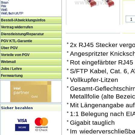
Braun
Pink
Weiß
Weiß, flach U/UTP
Bestell-/Abwicklungsinfos
Vertrag widerrufen
Dienstleistung/Reparatur
PGV KTL-Garantie
2x RJ45 Stecker verg
Über PGV
Angespritzter Knicks
Vorteile von PGV
Rot eingefärbter RJ45
Webmail
Jobs / Lehre
S/FTP Kabel, Cat. 6, 
Fernwartung
Vollkupfer-Litzen
Gesamt-Geflechtsc
Metallfolie (alte Beze
Mit Längenangabe auf
1:1 Belegung nach EI
Gigabit tauglich
Im wiederverschließba