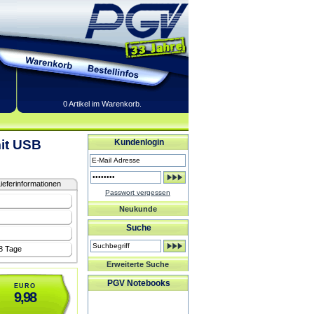
0 Artikel im Warenkorb.
it USB
Kundenlogin
ieferinformationen
Passwort vergessen
Neukunde
Suche
-8 Tage
Erweiterte Suche
PGV Notebooks
EURO
9,98