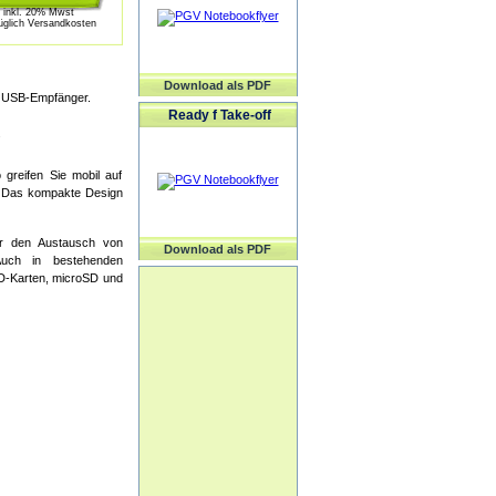
inkl. 20% Mwst
üglich Versandkosten
Download als PDF
e USB-Empfänger.
Ready f Take-off
.
greifen Sie mobil auf
. Das kompakte Design
 er den Austausch von
Download als PDF
Auch in bestehenden
SD-Karten, microSD und