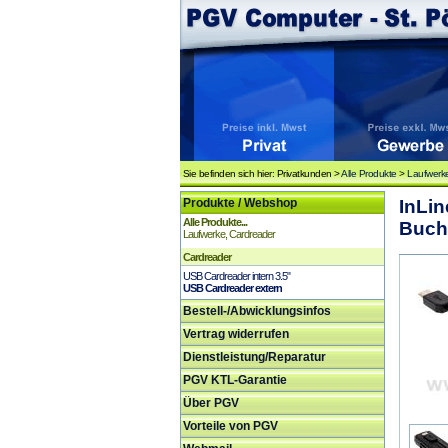
Sie befinden sich hier: Privatkunden >
Alle Produkte
>
Laufwerke
Produkte / Webshop
InLin
Alle Produkte...
Buch
Laufwerke, Cardreader
Cardreader
USB Cardreader intern 3.5"
USB Cardreader extern
Bestell-/Abwicklungsinfos
Vertrag widerrufen
Dienstleistung/Reparatur
PGV KTL-Garantie
Über PGV
Vorteile von PGV