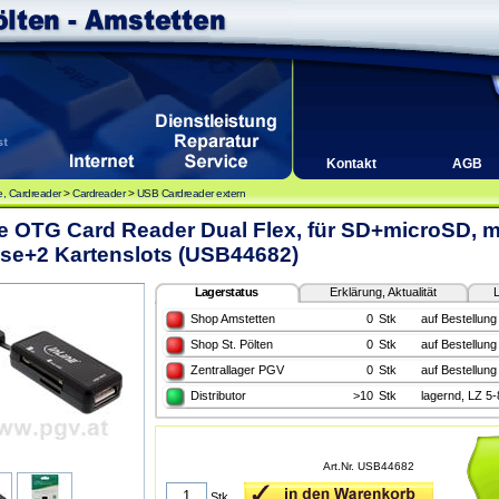
Kontakt
AGB
, Cardreader
>
Cardreader
>
USB Cardreader extern
e OTG Card Reader Dual Flex, für SD+microSD, m
se+2 Kartenslots (USB44682)
Lagerstatus
Erklärung, Aktualität
L
Shop Amstetten
0
Stk
auf Bestellung
Shop St. Pölten
0
Stk
auf Bestellung
Zentrallager PGV
0
Stk
auf Bestellung
Distributor
>10
Stk
lagernd, LZ 5
Art.Nr. USB44682
Stk