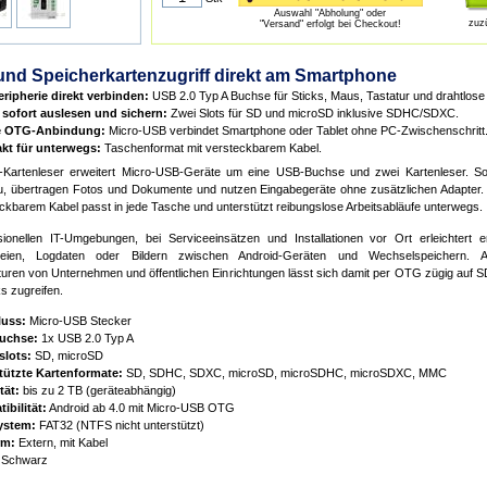
Auswahl "Abholung" oder
zuz
"Versand" erfolgt bei Checkout!
nd Speicherkartenzugriff direkt am Smartphone
ripherie direkt verbinden:
USB 2.0 Typ A Buchse für Sticks, Maus, Tastatur und drahtlos
 sofort auslesen und sichern:
Zwei Slots für SD und microSD inklusive SDHC/SDXC.
e OTG-Anbindung:
Micro-USB verbindet Smartphone oder Tablet ohne PC-Zwischenschritt
t für unterwegs:
Taschenformat mit versteckbarem Kabel.
artenleser erweitert Micro-USB-Geräte um eine USB-Buchse und zwei Kartenleser. So 
u, übertragen Fotos und Dokumente und nutzen Eingabegeräte ohne zusätzlichen Adapter
eckbarem Kabel passt in jede Tasche und unterstützt reibungslose Arbeitsabläufe unterwegs.
sionellen IT-Umgebungen, bei Serviceeinsätzen und Installationen vor Ort erleichtert
ateien, Logdaten oder Bildern zwischen Android-Geräten und Wechselspeichern. 
kturen von Unternehmen und öffentlichen Einrichtungen lässt sich damit per OTG zügig auf 
s zugreifen.
uss:
Micro-USB Stecker
uchse:
1x USB 2.0 Typ A
slots:
SD, microSD
tützte Kartenformate:
SD, SDHC, SDXC, microSD, microSDHC, microSDXC, MMC
tät:
bis zu 2 TB (geräteabhängig)
ibilität:
Android ab 4.0 mit Micro-USB OTG
ystem:
FAT32 (NTFS nicht unterstützt)
rm:
Extern, mit Kabel
Schwarz