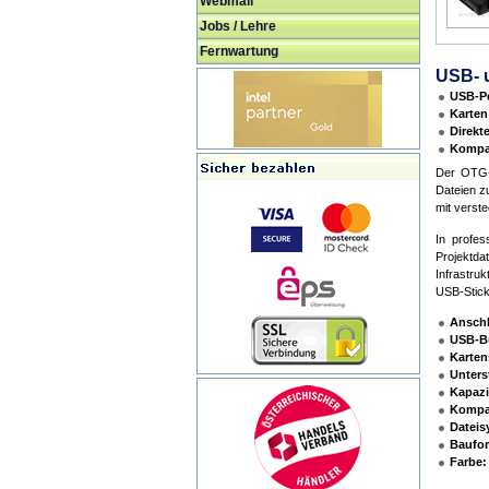
Webmail
Jobs / Lehre
Fernwartung
USB- u
USB-Pe
Karten
Direkt
Kompak
Der OTG-K
Dateien z
mit verst
In profes
Projektd
Infrastru
USB-Stick
Anschl
USB-B
Karten
Unters
Kapazi
Kompat
Dateis
Baufo
Farbe: