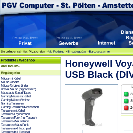
Sie befinden sich hier: Privatkunden >
Alle Produkte
>
Eingabegeräte
>
Barcodescanner
Produkte / Webshop
Honeywell Voy
Alle Produkte...
USB Black (DI
Eingabegeräte
Mäuse mit Kabel
Mäuse kabellos
Mäuse für Linkshänder
Vertikal-Mäuse (ergonomisch)
Mauspads, Speed-Tapes
S
Gaming Mäuse mit Kabel
Gaming Mäuse Wireless
S
Gaming Tastaturen
Gaming Tastaturen Mechanisch
Z
Tastaturen mit Kabel
Tastaturen Ergonomisch
Tastaturen Funk (nur Tastatur)
Tastaturen+Maus Kabel
Tastaturen+Maus Funk
Tastaturen inkl. Touchpad
Tastaturen inkl. Trackball