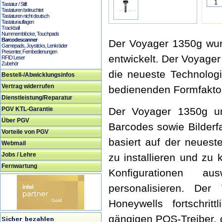
Tastatur / Stift
Tastaturen beleuchtet
Tastaturen nicht deutsch
Tastaturauflagen
Trackball
Nummernblöcke, Touchpads
Barcodescanner
Der Voyager 1350g wur
Gamepads, Joysticks, Lenkräder
Presenter, Fernbedienungen
entwickelt. Der Voyager
RFID Leser
Zubehör
die neueste Technolog
Bestell-/Abwicklungsinfos
Vertrag widerrufen
bedienenden Formfaktor
Dienstleistung/Reparatur
PGV KTL-Garantie
Der Voyager 1350g un
Über PGV
Barcodes sowie Bilder
Vorteile von PGV
basiert auf der neuest
Webmail
Jobs / Lehre
zu installieren und zu 
Fernwartung
Konfigurationen a
personalisieren. De
Honeywells fortschrit
gängigen POS-Treiber,