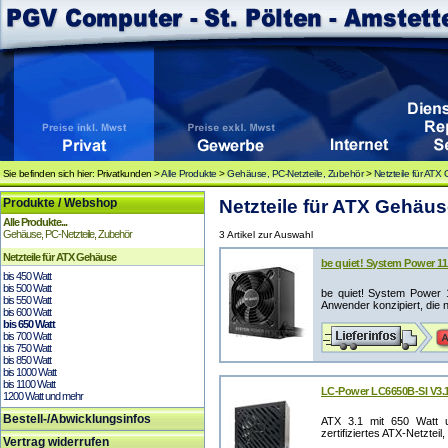
Sie befinden sich hier: Privatkunden >
Alle Produkte
>
Gehäuse, PC-Netzteile, Zubehör
>
Netzteile für AT
Produkte / Webshop
Netzteile für ATX Gehäuse
Alle Produkte...
Gehäuse, PC-Netzteile, Zubehör
3 Artikel zur Auswahl
Netzteile für ATX Gehäuse
be quiet! System Power 1
bis 450 Watt
bis 500 Watt
be quiet! System Power 
bis 550 Watt
Anwender konzipiert, die ni
bis 600 Watt
bis 650 Watt
bis 700 Watt
bis 750 Watt
bis 850 Watt
bis 1000 Watt
bis 1100 Watt
LC-Power LC6650B-SI V3.1
1200 Watt und mehr
Bestell-/Abwicklungsinfos
ATX 3.1 mit 650 Watt
zertifiziertes ATX-Netzteil
Vertrag widerrufen