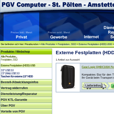
Sie befinden sich hier: Privatkunden >
Alle Produkte
>
Festplatten, SSD
>
Externe Festplatten (HDD) USB
Produkte / Webshop
Externe Festplatten (HDD
Alle Produkte...
Festplatten, SSD
1 Artikel zur Auswahl
Externe Festplatten (HDD) USB
Case Logic QHDC101K Fest
3.5" USB 3.0
2.5" (Mini) USB 3.0
Kompaktes Etui für den Tr
Taschen für externe 2.5" HDD
Ihr Gerät beim Transport i
Bestell-/Abwicklungsinfos
Vertrag widerrufen
Dienstleistung/Reparatur
PGV KTL-Garantie
Über PGV
Vorteile von PGV