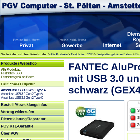
Sie befinden sich hier: Privatkunden >
Alle Produkte
>
Festplatten, SSD
>
Festplattengehäuse Extern
>
Für
Produkte / Webshop
FANTEC AluPro
Alle Produkte...
Festplatten, SSD
mit USB 3.0 un
Festplattengehäuse Extern
Für 2.5" SATA Festplatten
schwarz (GEX4
Anschluss USB 3.2 Gen 1 Type A
Anschluss USB 3.2 Gen 2 Type A
Anschluss USB 3.2 Gen 2 Type C
Bestell-/Abwicklungsinfos
S
Vertrag widerrufen
S
Dienstleistung/Reparatur
Z
PGV KTL-Garantie
Über PGV