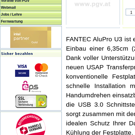
Vorteile von PGV
Webmail
Jobs / Lehre
Fernwartung
FANTEC AluPro U3 ist 
Einbau einer 6,35cm (2
Dank voller Unterstütz
neuen USAP Transferpro
konventionelle Festpl
schnelle Installation 
Handumdrehen einsatzbe
die USB 3.0 Schnittst
sorgt zusammen mit der 
idealen Schutz Ihrer 
Kühlung der Festplatte.