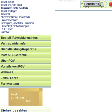
Tastatur / Stift
Tastaturen beleuchtet
Tastaturen nicht deutsch
Tastaturauflagen
Trackball
Nummernblöcke, Touchpads
Barcodescanner
Gamepads, Joysticks, Lenkräder
Presenter, Fernbedienungen
RFID Leser
Zubehör
Bestell-/Abwicklungsinfos
Vertrag widerrufen
Dienstleistung/Reparatur
PGV KTL-Garantie
Über PGV
Vorteile von PGV
Webmail
Jobs / Lehre
Fernwartung