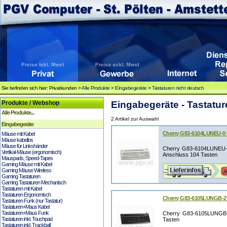
Sie befinden sich hier: Privatkunden >
Alle Produkte
>
Eingabegeräte
>
Tastaturen nicht deutsch
Produkte / Webshop
Eingabegeräte - Tastatur
Alle Produkte...
2 Artikel zur Auswahl
Eingabegeräte
Cherry G83-6104LUNEU-0 
Mäuse mit Kabel
Mäuse kabellos
Mäuse für Linkshänder
Cherry G83-6104LUNEU-0
Vertikal-Mäuse (ergonomisch)
Anschluss 104 Tasten
Mauspads, Speed-Tapes
Gaming Mäuse mit Kabel
Gaming Mäuse Wireless
Gaming Tastaturen
Gaming Tastaturen Mechanisch
Tastaturen mit Kabel
Tastaturen Ergonomisch
Cherry G83-6105LUNGB-2
Tastaturen Funk (nur Tastatur)
Tastaturen+Maus Kabel
Tastaturen+Maus Funk
Cherry G83-6105LUNGB-
Tastaturen inkl. Touchpad
Tasten
Tastaturen inkl. Trackball