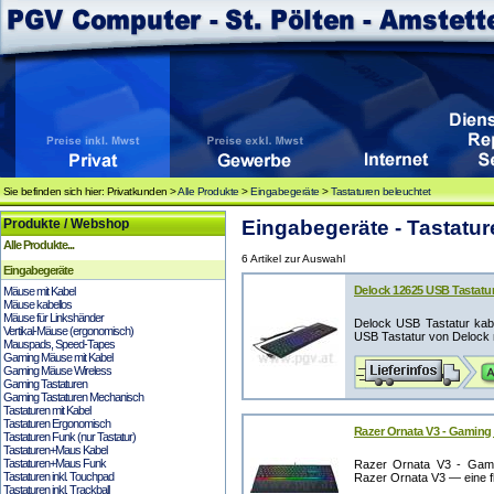
Sie befinden sich hier: Privatkunden >
Alle Produkte
>
Eingabegeräte
>
Tastaturen beleuchtet
Produkte / Webshop
Eingabegeräte - Tastatur
Alle Produkte...
6 Artikel zur Auswahl
Eingabegeräte
Delock 12625 USB Tastat
Mäuse mit Kabel
Mäuse kabellos
Mäuse für Linkshänder
Delock USB Tastatur ka
Vertikal-Mäuse (ergonomisch)
USB Tastatur von Delock m
Mauspads, Speed-Tapes
Gaming Mäuse mit Kabel
Gaming Mäuse Wireless
Gaming Tastaturen
Gaming Tastaturen Mechanisch
Tastaturen mit Kabel
Tastaturen Ergonomisch
Razer Ornata V3 - Gamin
Tastaturen Funk (nur Tastatur)
Tastaturen+Maus Kabel
Tastaturen+Maus Funk
Razer Ornata V3 - Gami
Tastaturen inkl. Touchpad
Razer Ornata V3 — eine f
Tastaturen inkl. Trackball