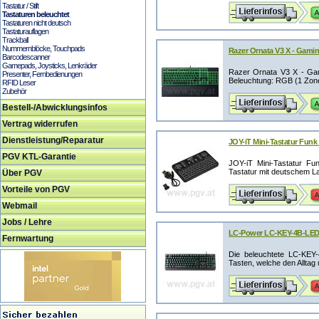
Tastatur / Stift
Tastaturen beleuchtet
Tastaturen nicht deutsch
Tastaturauflagen
Trackball
Nummernblöcke, Touchpads
Razer Ornata V3 X - Gami
Barcodescanner
Gamepads, Joysticks, Lenkräder
Razer Ornata V3 X - Ga
Presenter, Fernbedienungen
Beleuchtung: RGB (1 Zon
RFID Leser
Zubehör
Bestell-/Abwicklungsinfos
Vertrag widerrufen
Dienstleistung/Reparatur
JOY-iT Mini-Tastatur Fun
PGV KTL-Garantie
JOY-iT Mini-Tastatur Fu
Tastatur mit deutschem Lay
Über PGV
Vorteile von PGV
Webmail
Jobs / Lehre
LC-Power LC-KEY-4B-LED 
Fernwartung
Die beleuchtete LC-KEY-
Tasten, welche den Alltag 