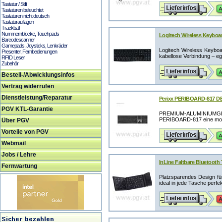
Tastatur / Stift
Tastaturen beleuchtet
Tastaturen nicht deutsch
Tastaturauflagen
Trackball
Nummernblöcke, Touchpads
Logitech Wireless Keyboa
Barcodescanner
Gamepads, Joysticks, Lenkräder
Logitech Wireless Keyboa
Presenter, Fernbedienungen
kabellose Verbindung – ega
RFID Leser
Zubehör
Bestell-/Abwicklungsinfos
Vertrag widerrufen
Dienstleistung/Reparatur
Perixx PERIBOARD-817 DE 
PGV KTL-Garantie
PREMIUM-ALUMINIUMGE
PERIBOARD-817 eine mode
Über PGV
Vorteile von PGV
Webmail
Jobs / Lehre
InLine Faltbare Bluetooth
Fernwartung
Platzsparendes Design für
ideal in jede Tasche perfek