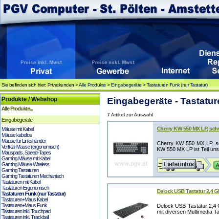
Sie befinden sich hier: Privatkunden >
Alle Produkte
>
Eingabegeräte
>
Tastaturen Funk (nur Tastatur)
Produkte / Webshop
Eingabegeräte - Tastatur
Alle Produkte...
7 Artikel zur Auswahl
Eingabegeräte
Cherry KW 550 MX LP, sc
Mäuse mit Kabel
Mäuse kabellos
Mäuse für Linkshänder
Cherry KW 550 MX LP, 
Vertikal-Mäuse (ergonomisch)
KW 550 MX LP ist Teil unse
Mauspads, Speed-Tapes
Gaming Mäuse mit Kabel
Gaming Mäuse Wireless
Gaming Tastaturen
Gaming Tastaturen Mechanisch
Tastaturen mit Kabel
Tastaturen Ergonomisch
Delock USB Tastatur 2,4 G
Tastaturen Funk (nur Tastatur)
Tastaturen+Maus Kabel
Tastaturen+Maus Funk
Delock USB Tastatur 2,4 
Tastaturen inkl. Touchpad
mit diversen Multimedia Ta
Tastaturen inkl. Trackball