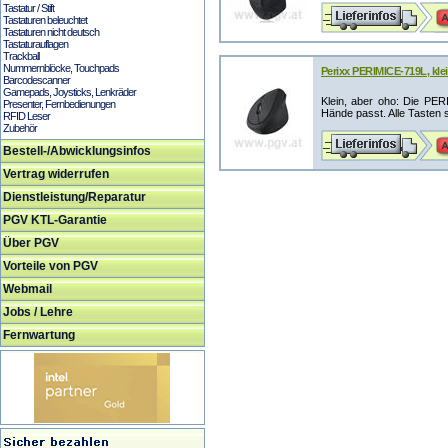
Tastatur / Stift
Tastaturen beleuchtet
Tastaturen nicht deutsch
Tastaturauflagen
Trackball
Nummernblöcke, Touchpads
Perixx PERIMICE-719L, kl
Barcodescanner
Gamepads, Joysticks, Lenkräder
Klein, aber oho: Die PERI
Presenter, Fernbedienungen
Hände passt. Alle Tasten s
RFID Leser
Zubehör
Bestell-/Abwicklungsinfos
Vertrag widerrufen
Dienstleistung/Reparatur
PGV KTL-Garantie
Über PGV
Vorteile von PGV
Webmail
Jobs / Lehre
Fernwartung