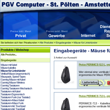
Sie befinden sich hier: Privatkunden >
Alle Produkte
>
Eingabegeräte
>
Mäuse für Linkshänder
Produkte / Webshop
Eingabegeräte - Mäuse f
Alle Produkte...
3 Artikel zur Auswahl
Eingabegeräte
Perixx PERIMICE-513 L, er
Mäuse mit Kabel
Mäuse kabellos
Mäuse für Linkshänder
Wer einmal eine vertikal
Vertikal-Mäuse (ergonomisch)
ergonomische Maus PERIM
Mauspads, Speed-Tapes
Gaming Mäuse mit Kabel
Gaming Mäuse Wireless
Gaming Tastaturen
Gaming Tastaturen Mechanisch
Tastaturen mit Kabel
Tastaturen Ergonomisch
Perixx PERIMICE-713 L, er
Tastaturen Funk (nur Tastatur)
Tastaturen+Maus Kabel
Tastaturen+Maus Funk
PERIMICE-713 - Kabellos
Tastaturen inkl. Touchpad
ergonomische vertikale Ma
Tastaturen inkl. Trackball