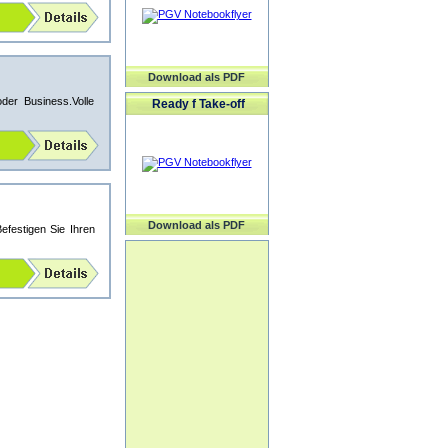
Download als PDF
der Business.Volle
Ready f Take-off
Download als PDF
efestigen Sie Ihren