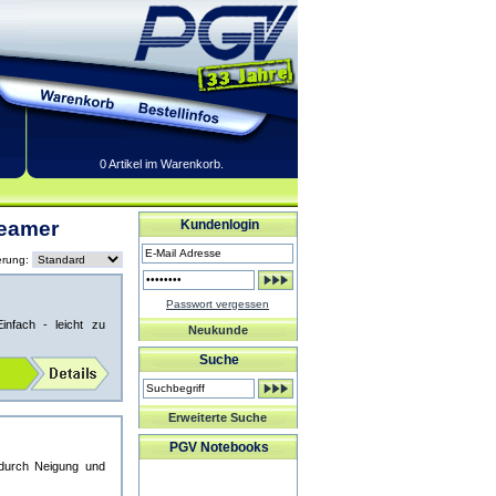
0 Artikel im Warenkorb.
Beamer
Kundenlogin
erung:
Passwort vergessen
infach - leicht zu
Neukunde
Suche
Erweiterte Suche
PGV Notebooks
 durch Neigung und