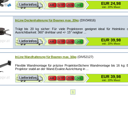
EUR 24,98
inkl. 20% Mwst
InLine Deckenhalterung für Beamer, max. 20kg
(DIV34916)
Trägt bis 20 kg sicher: Für viele Projektoren geeignet ideal für Heimkino o
Ausrichtbarkeit: 360° drehbar und +/- 15° neigbar ...
EUR 39,98
inkl. 20% Mwst
InLine Wandhalterung für Beamer, max. 16kg
(DIV52127)
Flexible Wandmontage für präzise ProjektionSichere Wandmontage bis 16 kg: B
Projektor stabil an der Wand.Exakte Ausrichtung in ...
EUR 39,98
inkl. 20% Mwst
1