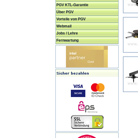
PGV KTL-Garantie
Über PGV
Vorteile von PGV
Webmail
Jobs / Lehre
Fernwartung