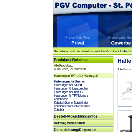
Sie befinden sich hier: Privatkunden >
Alle Produkte
>
Audio, Vi
Produkte / Webshop
Halte
Alle Produkte...
Audio, Video, TV, Multimedia
4 Artikel z
Halterungen TFT, LCD, Plasma, LS
Halterungen für Beamer
Halterungen für DVD/Hifi
Halterungen für Lautsprecher
Halterungen für Flach-TV
Halterungen für TFT Monitore
Kabelkanäle
Kabelschläuche, Spiralbänder
Kabelbinder mit Klettverschluss
Zubehör
Bestell-/Abwicklungsinfos
Vertrag widerrufen
Dienstleistung/Reparatur