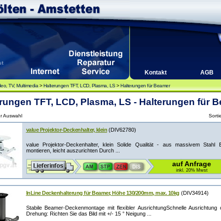
Kontakt
AGB
deo, TV, Multimedia
>
Halterungen TFT, LCD, Plasma, LS
>
Halterungen für Beamer
rungen TFT, LCD, Plasma, LS - Halterungen für 
ur Auswahl
Sorti
value Projektor-Deckenhalter, klein
(DIV62780)
value Projektor-Deckenhalter, klein Solide Qualität - aus massivem Stahl E
montieren, leicht auszurichten Durch ...
auf Anfrage
inkl. 20% Mwst
InLine Deckenhalterung für Beamer, Höhe 130/200mm, max. 10kg
(DIV34914)
Stabile Beamer-Deckenmontage mit flexibler AusrichtungSchnelle Ausrichtung
Drehung: Richten Sie das Bild mit +/- 15 ° Neigung ...