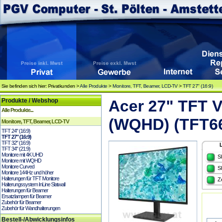
Sie befinden sich hier: Privatkunden >
Alle Produkte
>
Monitore, TFT, Beamer, LCD-TV
>
TFT 27" (16:9)
Produkte / Webshop
Acer 27" TFT 
Alle Produkte...
(WQHD) (TFT6
Monitore, TFT, Beamer, LCD-TV
TFT 24" (16:9)
TFT 27" (16:9)
TFT 32" (16:9)
TFT 34" (21:9)
Monitore mit 4K UHD
S
Monitore mit WQHD
Monitore Curved
S
Monitore 144Hz und höher
Halterungen für TFT Monitore
Z
Halterungssystem InLine Slatwall
Halterungen für Beamer
Ersatzlampen für Beamer
Zubehör für Beamer
Zubehör für Wandhalterungen
Bestell-/Abwicklungsinfos