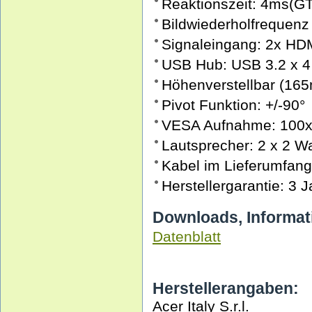
Reaktionszeit: 4ms(G
Bildwiederholfrequen
Signaleingang: 2x HDMI
USB Hub: USB 3.2 x 4
Höhenverstellbar (16
Pivot Funktion: +/-90°
VESA Aufnahme: 100
Lautsprecher: 2 x 2 Wa
Kabel im Lieferumfan
Herstellergarantie: 3 
Downloads, Informat
Datenblatt
Herstellerangaben:
Acer Italy S.r.l.