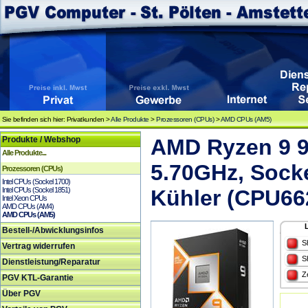
Sie befinden sich hier: Privatkunden >
Alle Produkte
>
Prozessoren (CPUs)
>
AMD CPUs (AM5)
Produkte / Webshop
AMD Ryzen 9 9
Alle Produkte...
5.70GHz, Sock
Prozessoren (CPUs)
Intel CPUs (Sockel 1700)
Intel CPUs (Sockel 1851)
Kühler (CPU66
Intel Xeon CPUs
AMD CPUs (AM4)
AMD CPUs (AM5)
Bestell-/Abwicklungsinfos
S
Vertrag widerrufen
S
Dienstleistung/Reparatur
Z
PGV KTL-Garantie
Über PGV